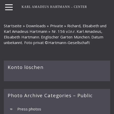
KARL AMADEUS HARTMANN – CENTER
Startseite
»
Downloads
»
Private
»
Richard, Elisabeth und
Karl Amadeus Hartmann
»
Nr. 156 v.l.n.r. Karl Amadeus,
Elisabeth Hartmann. Englischer Garten München. Datum
unbekannt. Foto privat ©Hartmann-Gesellschaft
Konto löschen
Photo Archive Categories – Public
Press photos
10