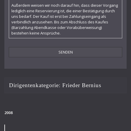
Leon Botstein
Außerdem weisen wir noch darauf hin, dass dieser Vorgang
lediglich eine Reservierung ist, die einer Bestätigung durch
Leopold Stokowski
uns bedarf. Der Kauf ist erst bei Zahlungseingang als
verbindlich anzusehen. Bis zum Abschluss des Kaufes
Maffeo Scarpis
(Barzahlung Abendkasse oder Vorabüberweisung)
bestehen keine Ansprüche.
Marek Janowski
Markus Stenz
Martin Sieghart
Michael Schønwandt
Osmo Vänskä
Dirigentenkategorie:
Frieder Bernius
Otto Matzerath
Paul Goodwin
2008
Pietari Inkinen
Rafael Kubelík