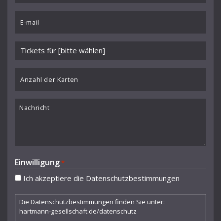
Hans Müller-Kray
Email
Hans Rosbaud
*
Hans Schmidt-Isserstedt
Veranstaltung
Heinz Fricke
wählen
*
Anzahl
Heinz Holliger
der
Herbert Kegel
Karten
Nachricht
Hermann Scherchen
Ingo Metzmacher
Jacqueline Shave
Einwilligung
*
Juanjo Mena
Ich akzeptiere die Datenschutzbestimmungen
Karel Ančerl
Die Datenschutzbestimmungen finden Sie unter:
Karl Fischer
hartmann-gesellschaft.de/datenschutz