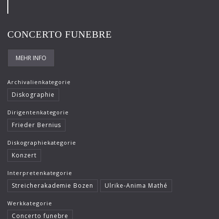
Roger Epple
Ruben Gazarian
CONCERTO FUNEBRE
Sebastian Weigle
MEHR INFO
Timothy Reynish
Ulf Schirmer
Archivalienkategorie
Diskographie
Viviane Hagner
Dirigentenkategorie
Vladimir Spivakov
Frieder Bernius
Diskographiekategorie
Konzert
Interpretenkategorie
Streicherakademie Bozen
Ulrike-Anima Mathé
Werkkategorie
Concerto funebre