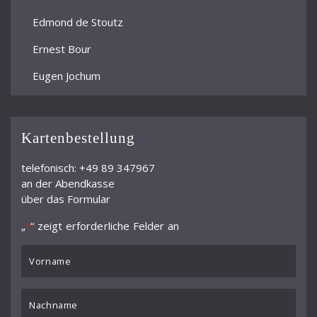
Edmond de Stoutz
Ernest Bour
Eugen Jochum
Ferdinand Leitner
Ferenc Fricsay
Kartenbestellung
Filippo Maria Bressan
telefonisch: +49 89 347967
an der Abendkasse
Franz André
über das Formular
Frieder Bernius
„
“ zeigt erforderliche Felder an
*
Fritz Rieger
VORNAME
Gordan Nikolić
*
Günther Herbig
Nachname
*