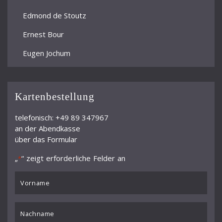
Edmond de Stoutz
Ernest Bour
Eugen Jochum
Ferdinand Leitner
Ferenc Fricsay
Kartenbestellung
Filippo Maria Bressan
telefonisch: +49 89 347967
an der Abendkasse
Franz André
über das Formular
Frieder Bernius
„
“ zeigt erforderliche Felder an
*
Fritz Rieger
VORNAME
Gordan Nikolić
*
Günther Herbig
Nachname
*