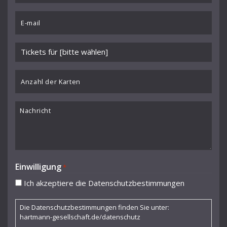
Hans Müller-Kray
Email
Hans Rosbaud
*
Hans Schmidt-Isserstedt
Veranstaltung
Heinz Fricke
wählen
*
Anzahl
Heinz Holliger
der
Herbert Kegel
Karten
Nachricht
Hermann Scherchen
Ingo Metzmacher
Jacqueline Shave
Einwilligung
*
Juanjo Mena
Ich akzeptiere die Datenschutzbestimmungen
Karel Ančerl
Die Datenschutzbestimmungen finden Sie unter:
Karl Fischer
hartmann-gesellschaft.de/datenschutz