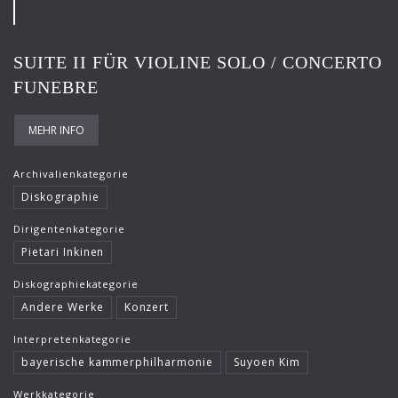
Roger Epple
Ruben Gazarian
SUITE II FÜR VIOLINE SOLO / CONCERTO
Sebastian Weigle
FUNEBRE
Timothy Reynish
MEHR INFO
Ulf Schirmer
Archivalienkategorie
Viviane Hagner
Diskographie
Vladimir Spivakov
Dirigentenkategorie
Pietari Inkinen
Diskographiekategorie
Andere Werke
Konzert
Interpretenkategorie
bayerische kammerphilharmonie
Suyoen Kim
Werkkategorie