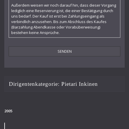
Leon Botstein
Außerdem weisen wir noch darauf hin, dass dieser Vorgang
lediglich eine Reservierung ist, die einer Bestätigung durch
Leopold Stokowski
uns bedarf. Der Kauf ist erst bei Zahlungseingang als
verbindlich anzusehen. Bis zum Abschluss des Kaufes
Maffeo Scarpis
(Barzahlung Abendkasse oder Vorabüberweisung)
bestehen keine Ansprüche.
Marek Janowski
Markus Stenz
Martin Sieghart
Michael Schønwandt
Osmo Vänskä
Dirigentenkategorie:
Pietari Inkinen
Otto Matzerath
Paul Goodwin
2005
Pietari Inkinen
Rafael Kubelík