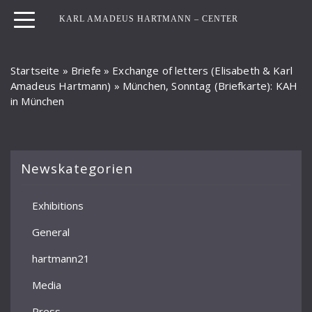
KARL AMADEUS HARTMANN – CENTER
Startseite
»
Briefe
»
Exchange of letters (Elisabeth & Karl
Amadeus Hartmann)
»
München, Sonntag (Briefkarte): KAH
in München
Newskategorien
Exhibitions
General
hartmann21
Media
Press