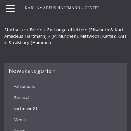
KARL AMADEUS HARTMANN – CENTER
Startseite
»
Briefe
»
Exchange of letters (Elisabeth & Karl
Amadeus Hartmann)
»
(P: München), Mittwoch (Karte): KAH
in Straßburg (Hummel)
Newskategorien
Exhibitions
General
hartmann21
Media
Press