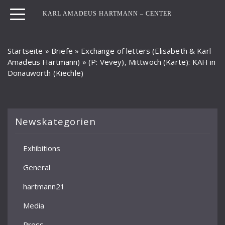
KARL AMADEUS HARTMANN – CENTER
Startseite
»
Briefe
»
Exchange of letters (Elisabeth & Karl
Amadeus Hartmann)
»
(P: Vevey), Mittwoch (Karte): KAH in
Donauwörth (Kiechle)
Newskategorien
Exhibitions
General
hartmann21
Media
Press