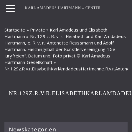
KARL AMADEUS HARTMANN – CENTER
Startseite
»
Private
»
Karl Amadeus und Elisabeth
Hartmann
»
Nr. 129 z. R. v. r.: Elisabeth und Karl Amdadeus
Hartmann, e. R. v. r.: Antonette Reussmann und Adolf
Hartmann. Faschingsball der Künstlervereinigung “Die
Juryfreien”. Datum unb. Foto privat © Karl Amadeus
Hartmann-Gesellschaft
»
Nr.129z.R.v.r.ElisabethKarlAmdadeusHartmanne.R.v.r.Anton
NR.129Z.R.V.R.ELISABETHKARLAMDAD
Newskategorien