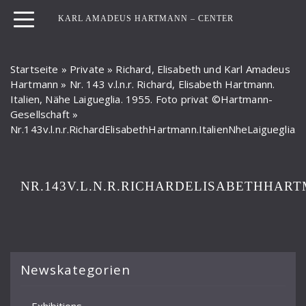
KARL AMADEUS HARTMANN – CENTER
Startseite
»
Private
»
Richard, Elisabeth und Karl Amadeus
Hartmann
»
Nr. 143 v.l.n.r. Richard, Elisabeth Hartmann.
Italien, Nähe Laigueglia. 1955. Foto privat ©Hartmann-
Gesellschaft
»
Nr.143v.l.n.r.RichardElisabethHartmann.ItalienNheLaigueglia
NR.143V.L.N.R.RICHARDELISABETHHAR
Newskategorien