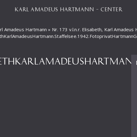
KARL AMADEUS HARTMANN – CENTER
Karl Amadeus Hartmann
»
Nr. 173 v.l.n.r. Elisabeth, Karl Amadeus
abethKarlAmadeusHartmann.Staffelsee.1942.FotoprivatHartmannG
SABETHKARLAMADEUSHARTMANN