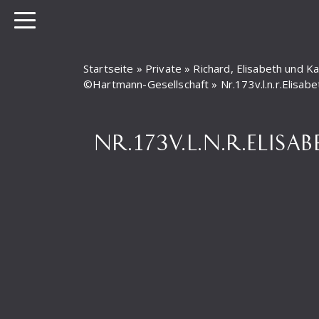
Startseite
»
Private
»
Richard, Elisabeth und 
©Hartmann-Gesellschaft
»
Nr.173v.l.n.r.Elis
NR.173V.L.N.R.ELI