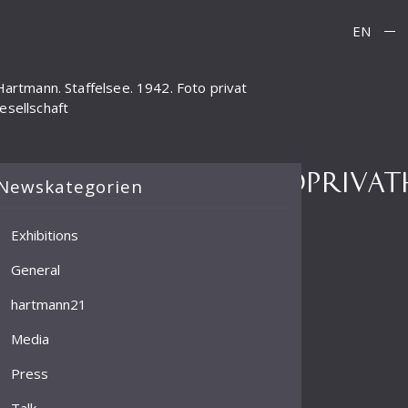
EN
 Hartmann. Staffelsee. 1942. Foto privat
esellschaft
.STAFFELSEE.1942.FOTOPRIV
Newskategorien
Exhibitions
General
hartmann21
Media
Press