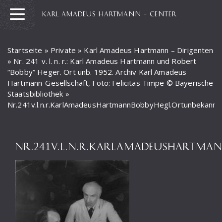
KARL AMADEUS HARTMANN – CENTER
Startseite
»
Private
»
Karl Amadeus Hartmann – Dirigenten
»
Nr. 241 v. l. n. r.: Karl Amadeus Hartmann und Robert
“Bobby” Heger. Ort unb. 1952. Archiv Karl Amadeus
Hartmann-Gesellschaft, Foto: Felicitas Timpe © Bayerische
Staatsbibliothek
»
Nr.241v.l.n.r.KarlAmadeusHartmannBobbyHegl.Ortunbekannt.
NR.241V.L.N.R.KARLAMADEUSHARTMAN