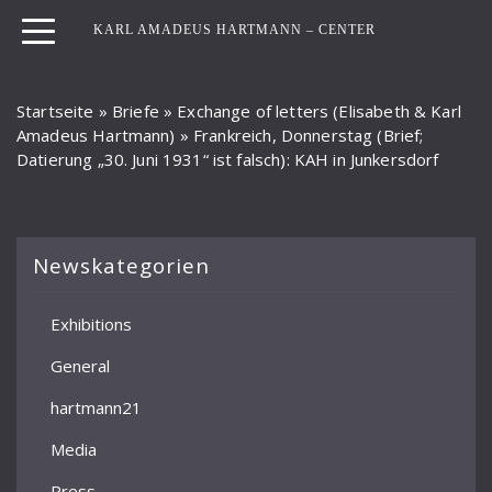
KARL AMADEUS HARTMANN – CENTER
Startseite
»
Briefe
»
Exchange of letters (Elisabeth & Karl
Amadeus Hartmann)
»
Frankreich, Donnerstag (Brief;
Datierung „30. Juni 1931“ ist falsch): KAH in Junkersdorf
Newskategorien
Exhibitions
General
hartmann21
Media
Press