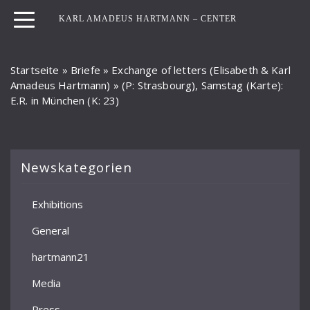
KARL AMADEUS HARTMANN – CENTER
Startseite
»
Briefe
»
Exchange of letters (Elisabeth & Karl
Amadeus Hartmann)
»
(P: Strasbourg), Samstag (Karte):
E.R. in München (K: 23)
Newskategorien
Exhibitions
General
hartmann21
Media
Press