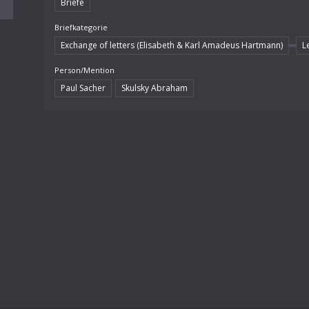
Briefe
Briefkategorie
Exchange of letters (Elisabeth & Karl Amadeus Hartmann)
L
Person/Mention
Paul Sacher
Skulsky Abraham