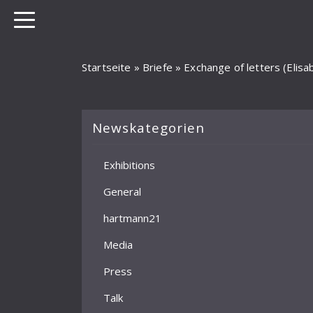
Startseite
»
Briefe
»
Exchange of letters (Eli
Newskategorien
Exhibitions
General
hartmann21
Media
Press
Talk