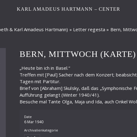
KARL AMADEUS HARTMANN – CENTER
sabeth & Karl Amadeus Hartmann)
»
Letter regesta
»
Bern, Mittw
BERN, MITTWOCH (KARTE)
„Heute bin ich in Basel.“
Treffen mit [Paul] Sacher nach dem Konzert; beabsicht
Tagen mit Partitur.
Brief von [Abraham] Skulsky, daß das „Symphonische Fr
Aufführung gelangt (Winter 1940/41).
Besuche mal Tante Olga, Maja und Ida, auch Onkel Wol
Date
6 Mar 1940
Archivalienkategorie