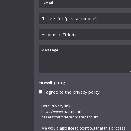
Email
Cocteau Jean
*
Please
Collaer Paul
choose
Cornelia Kallisch
event
Amount
*
of
Curjell Hans
Tickets
Message
Dallapiccola Luigi
Debussy Claude
Donderer Georg
Einwilligung
*
Dubs Hermann
I agree to the privacy policy
Durme Jef van
Data Privacy link:
Dusolina Giannini
https://www.hartmann-
gesellschaft.de/en/datenschutz/
Egk Werner
We would also like to point out that this process
Enescu George