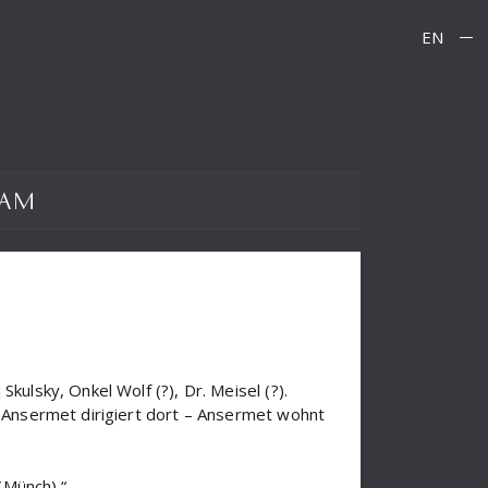
EN
ham
kulsky, Onkel Wolf (?), Dr. Meisel (?).
t] Ansermet dirigiert dort – Ansermet wohnt
(Münch).“