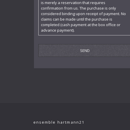
is merely a reservation that requires
confirmation from us. The purchase is only
Felicie Hüni-Mihacsek
considered binding upon receipt of payment. No
claims can be made until the purchase is
Feuermann Emanuel
completed (cash payment at the box office or
advance payment).
Finke Fidelio
Fiorillo Dante
Frey Walter
Furtwängler Wilhelm
Gogol Nicolai
Hába Alois
Hartmann Adolf
Hartmann Gertrud
Hartmann Richard
ensemble hartmann21