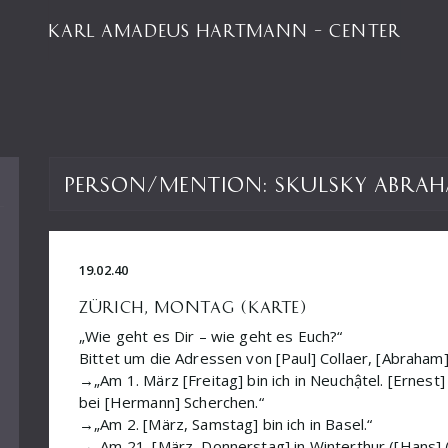
KARL AMADEUS HARTMANN – CENTER
Person/Mention:
Skulsky Abra
19.02.40
ZÜRICH, MONTAG (KARTE)
„Wie geht es Dir – wie geht es Euch?“
Bittet um die Adressen von [Paul] Collaer, [Abraham] S
→„Am 1. März [Freitag] bin ich in Neuchậtel. [Ernes
bei [Hermann] Scherchen.“
→„Am 2. [März, Samstag] bin ich in Basel.“
→„Am 21. [März, Donnerstag] in Winterthur ([Hans] 