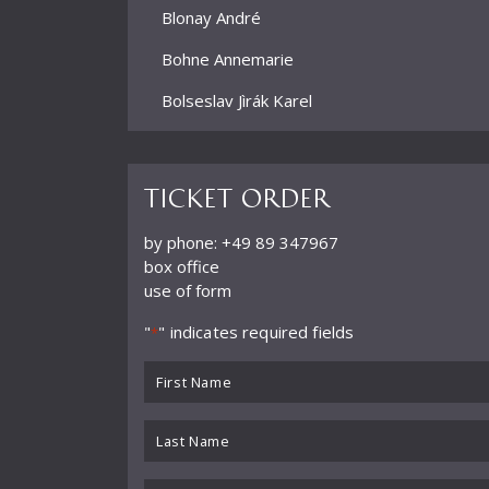
Blonay André
Bohne Annemarie
Bolseslav Jìrák Karel
Bormann Erich
Bour Ernest
Ticket order
Brun Alphonse
by phone: +49 89 347967
box office
Büchner Georg
use of form
Büchtger Fritz
"
" indicates required fields
*
Burkhard Willy
First
Busch Adolf
Name
*
Last
Buß
Name
Chartier
*