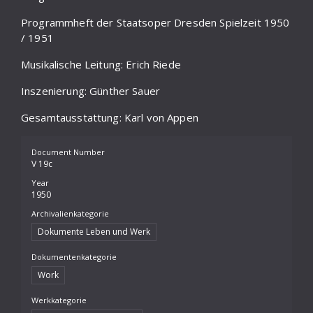
Vocal Music
Programmheft der Staatsoper Dresden Spielzeit 1950
Choral Music
/ 1951
Works for Voice and Keyboard Instrument
Musikalische Leitung: Erich Riede
Works for Voice and Orchestra
Inszenierung: Günther Sauer
Gesamtausstattung: Karl von Appen
Document Number
V 19c
Year
1950
Archivalienkategorie
Dokumente Leben und Werk
Dokumentenkategorie
Work
Werkkategorie