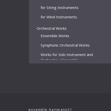
for String Instruments
for Wind Instruments
Orchestral Works
Ensemble Works
Symphonic Orchestral Works
Works for Solo Instrument and
Orchestra / Ensemble
Stage Works
Incidental Music
Operas
Vocal Music
Choral Music
ensemble hartmann21