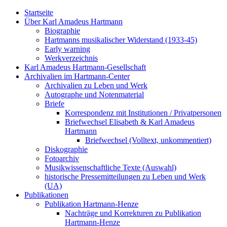
Startseite
Über Karl Amadeus Hartmann
Biographie
Hartmanns musikalischer Widerstand (1933-45)
Early warning
Werkverzeichnis
Karl Amadeus Hartmann-Gesellschaft
Archivalien im Hartmann-Center
Archivalien zu Leben und Werk
Autographe und Notenmaterial
Briefe
Korrespondenz mit Institutionen / Privatpersonen
Briefwechsel Elisabeth & Karl Amadeus
Hartmann
Briefwechsel (Volltext, unkommentiert)
Diskographie
Fotoarchiv
Musikwissenschaftliche Texte (Auswahl)
historische Pressemitteilungen zu Leben und Werk
(UA)
Publikationen
Publikation Hartmann-Henze
Nachträge und Korrekturen zu Publikation
Hartmann-Henze