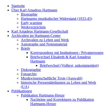
Startseite
Über Karl Amadeus Hartmann
Biographie
Hartmanns musikalischer Widerstand (1933-45)
Early warning
Werkverzeichnis
Karl Amadeus Hartmann-Gesellschaft
Archivalien im Hartmann-Center
Archivalien zu Leben und Werk
Autographe und Notenmaterial
Briefe
Korrespondenz mit Institutionen / Privatpersonen
Briefwechsel Elisabeth & Karl Amadeus
Hartmann
Briefwechsel (Volltext, unkommentiert)
Diskographie
Fotoarchiv
Musikwissenschaftliche Texte (Auswahl)
historische Pressemitteilungen zu Leben und Werk
(UA)
Publikationen
Publikation Hartmann-Henze
Nachträge und Korrekturen zu Publikation
Hartmann-Henze