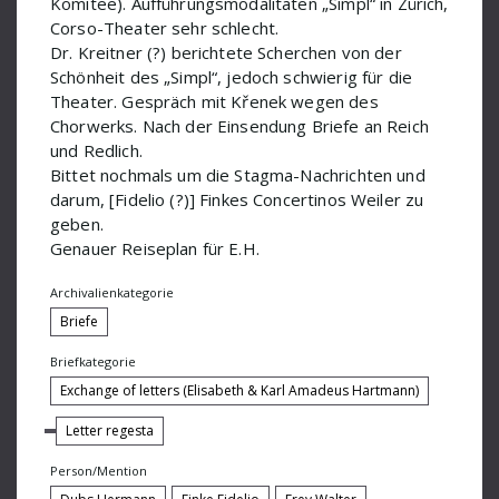
Komitee). Aufführungsmodalitäten „Simpl“ in Zürich,
Corso-Theater sehr schlecht.
Milhaud Darius
Dr. Kreitner (?) berichtete Scherchen von der
Milstein Nathan
Schönheit des „Simpl“, jedoch schwierig für die
Theater. Gespräch mit Křenek wegen des
Moliere Jean-Baptiste
Chorwerks. Nach der Einsendung Briefe an Reich
und Redlich.
Musica Viva
Bittet nochmals um die Stagma-Nachrichten und
Nicolay
darum, [Fidelio (?)] Finkes Concertinos Weiler zu
geben.
Nijinsky Walsaw
Genauer Reiseplan für E.H.
Nussio Otmar
Archivalienkategorie
Briefe
Obrecht
Briefkategorie
Orell-Füssli
Exchange of letters (Elisabeth & Karl Amadeus Hartmann)
Osterc Slavko
Letter regesta
Paul Hindemith
Person/Mention
Paul Sacher