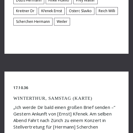
Dubs Hermann
Finke Fidelio
Frey Walter
Pro-Arte-Quartett
Kreitner Dr
Křenek Ernst
Osterc Slavko
Reich Willi
Redlich Hans Ferdinand
Scherchen Hermann
Weiler
Reger Max
Reich Willi
Reinhart Werner
Reußmann Elisabeth
Riisager Knudåge
17.10.36
Röhrig Karl
WINTERTHUR, SAMSTAG (KARTE)
Rothenbühler Kurt
„Ich werde Dir bald einen großen Brief senden –“
Rudolf Hindemith
Gestern Ankunft von [Ernst] Křenek. Am selben
Abend Fahrt nach Zürich zu einem Konzert in
Scherchen Hermann
Stellvertretung für [Hermann] Scherchen