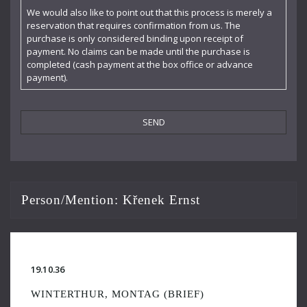
Enescu George
We would also like to point out that this process is merely a
reservation that requires confirmation from us. The
Felicie Hüni-Mihacsek
purchase is only considered binding upon receipt of
payment. No claims can be made until the purchase is
Feuermann Emanuel
completed (cash payment at the box office or advance
payment).
Finke Fidelio
Fiorillo Dante
Frey Walter
Furtwängler Wilhelm
Gogol Nicolai
Person/Mention:
Křenek Ernst
Hába Alois
Hartmann Adolf
Hartmann Gertrud
19.10.36
Hartmann Richard
WINTERTHUR, MONTAG (BRIEF)