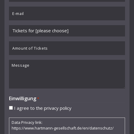
Chartier
*
Email
Cocteau Jean
*
Collaer Paul
Please
Cornelia Kallisch
choose
event
Amount
Curjell Hans
*
of
Dallapiccola Luigi
Tickets
Message
Debussy Claude
Donderer Georg
Dubs Hermann
Einwilligung
*
Durme Jef van
I agree to the privacy policy
Dusolina Giannini
Data Privacy link:
Egk Werner
https://www.hartmann-gesellschaft.de/en/datenschutz/