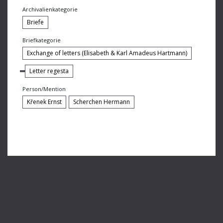
Schmid-Bloss Karl
Archivalienkategorie
Schmidt-Garre Helmut
Briefe
Schoeck Othmar
Briefkategorie
Exchange of letters (Elisabeth & Karl Amadeus Hartmann)
Schönberg Arnold
Letter regesta
See Max
Person/Mention
Skulsky Abraham
Křenek Ernst
Scherchen Hermann
Steffl Dr.
Sterk Walter
Stiedry Fritz
Straub Friedel
Straub Fritz
Strauss Richard