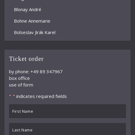
Blonay André
Bohne Annemarie
Bolseslav Jìrák Karel
Bormann Erich
Bour Ernest
Ticket order
Brun Alphonse
by phone: +49 89 347967
box office
Büchner Georg
use of form
Büchtger Fritz
"
" indicates required fields
*
Burkhard Willy
First
Busch Adolf
Name
*
Buß
Last
Name