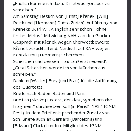
„Endlich komme ich dazu, Dir etwas genauer zu
IGNM-Fest
schreiben.“
Am Samstag Besuch von [Ernst] Křenek, [Willi]
Jemnitz Alexander
Reich und [Hermann] Dubs (Zürich). Aufführung von
Klug Ernst
Kreneks „Karl V.“ „Klanglich sehr schön – ohne
festes Melos“. Mitwirkung KAHs an den Glocken.
Kreitner Dr
Gespräch mit Křenek wegen Chorwettbewerb;
Křenek zurückhaltend. Neidisch auf KAH wegen
Křenek Ernst
Kontakt mit [Hermann] Scherchen?
Kutscher Quartett
Scherchen und dessen Frau „äußerst reizend“.
„Gustl Scherchen werde ich von München aus
Larsson Lars-Erik
schreiben.“
Dank an [Walter] Frey (und Frau) für die Aufführung
Lertz
des Quartetts.
Briefe nach Baden-Baden und Paris.
Marsik M
Brief an [Slavko] Osterc, der das „Symphonische
Maurice Ravel
Fragment“ durchsetzen soll (in Paris?, 1937 IGNM-
Fest). In dem Brief entsprechender Zusatz von
Meisel Dr
Sch. Briefe auch an Gerhard (Barcelona) und
[Edward] Clark (London; Mitglied des IGNM-
Metzmacher Ingo