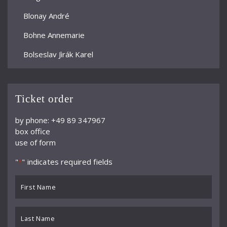
Blonay André
Bohne Annemarie
Bolseslav Jìrák Karel
Bormann Erich
Bour Ernest
Ticket order
Brun Alphonse
by phone: +49 89 347967
box office
Büchner Georg
use of form
Büchtger Fritz
"
" indicates required fields
*
Burkhard Willy
First
Busch Adolf
Name
*
Buß
Last
Name