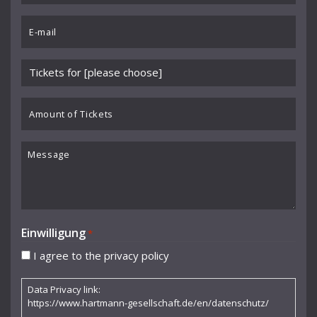
Chartier
*
Email
Cocteau Jean
*
Collaer Paul
Please
Cornelia Kallisch
choose
event
Amount
Curjell Hans
*
of
Dallapiccola Luigi
Tickets
Message
Debussy Claude
Donderer Georg
Dubs Hermann
Einwilligung
*
Durme Jef van
I agree to the privacy policy
Dusolina Giannini
Data Privacy link:
Egk Werner
https://www.hartmann-gesellschaft.de/en/datenschutz/