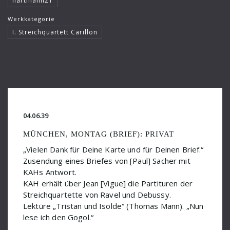
hartmann21
Milhaud Darius
Werkkategorie
Milstein Nathan
I. Streichquartett Carillon
Moliere Jean-Baptiste
Musica Viva
Nicolay
Nijinsky Walsaw
04.06.39
Nussio Otmar
MÜNCHEN, MONTAG (BRIEF): PRIVAT
„Vielen Dank für Deine Karte und für Deinen Brief.“
Obrecht
Zusendung eines Briefes von [Paul] Sacher mit
Orell-Füssli
KAHs Antwort.
KAH erhält über Jean [Vigue] die Partituren der
Osterc Slavko
Streichquartette von Ravel und Debussy.
Lektüre „Tristan und Isolde“ (Thomas Mann). „Nun
Paul Hindemith
lese ich den Gogol.“
Paul Sacher