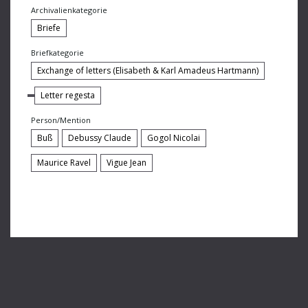
Archivalienkategorie
Pro-Arte-Quartett
Briefe
Redlich Hans Ferdinand
Briefkategorie
Exchange of letters (Elisabeth & Karl Amadeus Hartmann)
Reger Max
Letter regesta
Reich Willi
Person/Mention
Reinhart Werner
Buß
Debussy Claude
Gogol Nicolai
Reußmann Elisabeth
Maurice Ravel
Vigue Jean
Riisager Knudåge
Röhrig Karl
Rothenbühler Kurt
Rudolf Hindemith
Scherchen Hermann