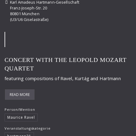
Karl Amadeus Hartmann-Gesellschaft
IGNM-Fest
Franz-Joseph-Str. 20
80801 München
Jemnitz Alexander
(U3/U6 Giselastraße)
Klug Ernst
Kreitner Dr
Křenek Ernst
CONCERT WITH THE LEOPOLD MOZART
Kutscher Quartett
QUARTET
Larsson Lars-Erik
featuring compositions of Ravel, Kurtág and Hartmann
Lertz
READ MORE
Marsik M
Maurice Ravel
Person/Mention
Maurice Ravel
Meisel Dr
Veranstaltungskategorie
Metzmacher Ingo