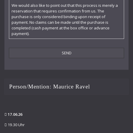
Enescu George
We would also like to point out that this process is merely a
reservation that requires confirmation from us. The
Felicie Hüni-Mihacsek
purchase is only considered binding upon receipt of
payment. No claims can be made until the purchase is
Feuermann Emanuel
completed (cash payment at the box office or advance
payment).
Finke Fidelio
Fiorillo Dante
Frey Walter
Furtwängler Wilhelm
Gogol Nicolai
Person/Mention:
Maurice Ravel
Hába Alois
Hartmann Adolf
17.06.26
Hartmann Gertrud
19.30 Uhr
Hartmann Richard