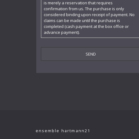
is merely a reservation that requires
confirmation from us. The purchase is only
Felicie Hüni-Mihacsek
considered binding upon receipt of payment. No
claims can be made until the purchase is
Feuermann Emanuel
completed (cash payment at the box office or
advance payment).
Finke Fidelio
Fiorillo Dante
Frey Walter
Furtwängler Wilhelm
Gogol Nicolai
Hába Alois
Hartmann Adolf
Hartmann Gertrud
Hartmann Richard
ensemble hartmann21