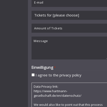
Email
Cocteau Jean
*
Please
Collaer Paul
choose
Cornelia Kallisch
event
Amount
*
of
Curjell Hans
Tickets
Message
Dallapiccola Luigi
Debussy Claude
Donderer Georg
Einwilligung
*
Dubs Hermann
I agree to the privacy policy
Durme Jef van
Data Privacy link:
Dusolina Giannini
https://www.hartmann-
gesellschaft.de/en/datenschutz/
Egk Werner
We would also like to point out that this process
Enescu George