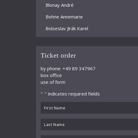
Blonay André
Bohne Annemarie
Bolseslav Jìrák Karel
Bormann Erich
Bour Ernest
Ticket order
Brun Alphonse
by phone: +49 89 347967
box office
Büchner Georg
use of form
Büchtger Fritz
"
" indicates required fields
*
Burkhard Willy
First
Busch Adolf
Name
*
Last
Buß
Name
Chartier
*