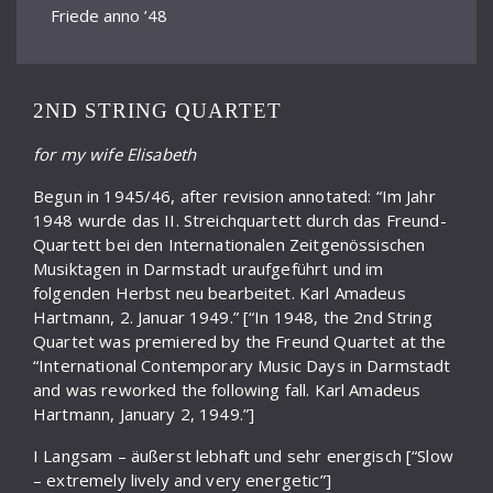
Friede anno ’48
Fuente Ovejuna
Gesangsszene für Bariton und Orchester
2ND STRING QUARTET
Ghetto
for my wife Elisabeth
I. Streichquartett Carillon
Begun in 1945/46, after revision annotated: “Im Jahr
1948 wurde das II. Streichquartett durch das Freund-
I. Symphonie
Quartett bei den Internationalen Zeitgenössischen
II. Streichquartett
Musiktagen in Darmstadt uraufgeführt und im
folgenden Herbst neu bearbeitet. Karl Amadeus
II. Symphonie
Hartmann, 2. Januar 1949.” [“In 1948, the 2nd String
Quartet was premiered by the Freund Quartet at the
III. Symphonie
“International Contemporary Music Days in Darmstadt
and was reworked the following fall. Karl Amadeus
IV. Symphonie
Hartmann, January 2, 1949.”]
Jazz-Toccata und -Fuge
I Langsam – äußerst lebhaft und sehr energisch [“Slow
Kantate für Männerchor a cappella
– extremely lively and very energetic”]