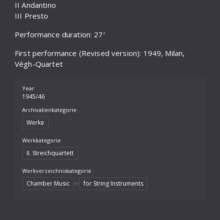
II Andantino
Klagegesang
III Presto
Kleine Suite I für Klavier
Performance duration: 27′
Kleine Suite II für Klavier
First performance (Revised version): 1949, Milan,
Végh-Quartet
Kleines Konzert
Konzert für Bratsche
Year
1945/46
Konzert für Klavier
Archivalienkategorie
Lamento
Werke
Werkkategorie
Lied
II. Streichquartett
Macbeth
Werkverzeichniskategorie
Miserae
Chamber Music
for String Instruments
piano sonata "27. April 1945"
Profane Messe für gemischten Chor a cappella