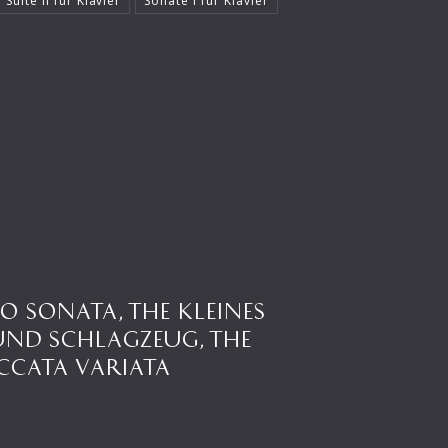
 Suite II für Klavier
Sonate I für Klavier
O SONATA, THE KLEINES
UND SCHLAGZEUG, THE
CCATA VARIATA