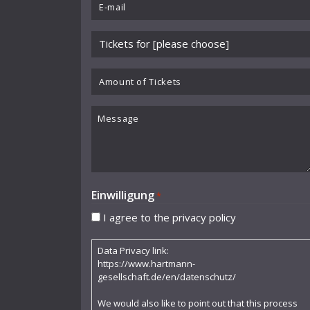
Email
Jazz-Toccata und -Fuge
*
Kantate für Männerchor a cappella
Please
choose
Klagegesang
event
Amount
Kleine Suite I für Klavier
*
of
Tickets
Kleine Suite II für Klavier
Message
Kleines Konzert
Konzert für Bratsche
Konzert für Klavier
Einwilligung
*
Lamento
I agree to the privacy policy
Lied
Data Privacy link:
https://www.hartmann-
Macbeth
gesellschaft.de/en/datenschutz/
Miserae
We would also like to point out that this process