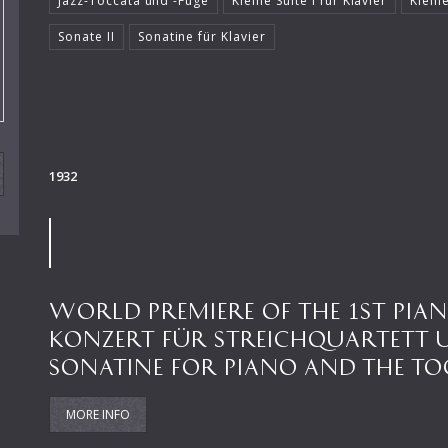
Jazz-Toccata und -Fuge
Kleine Suite I für Klavier
Kleine
Sonate II
Sonatine für Klavier
1932
WORLD PREMIERE OF THE 1ST PIAN
KONZERT FÜR STREICHQUARTETT 
SONATINE FOR PIANO AND THE TO
MORE INFO