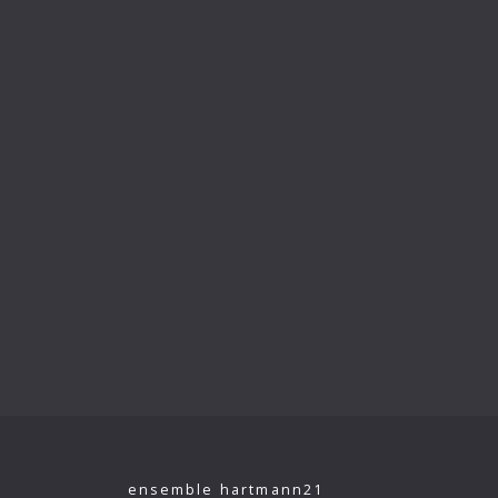
V. Symphonie
VI. Symphonie
VII. Symphonie
VIII. Symphonie
Wachsfigurenkabinett
ensemble hartmann21