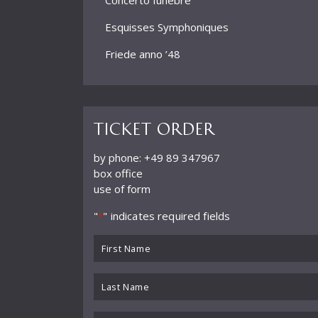
Concerto funebre
Esquisses Symphoniques
Friede anno ’48
Fuente Ovejuna
Gesangsszene für Bariton und Orchester
Ticket order
Ghetto
by phone: +49 89 347967
I. Streichquartett Carillon
box office
use of form
I. Symphonie
"
" indicates required fields
II. Streichquartett
*
First
II. Symphonie
Name
III. Symphonie
*
Last
IV. Symphonie
Name
*