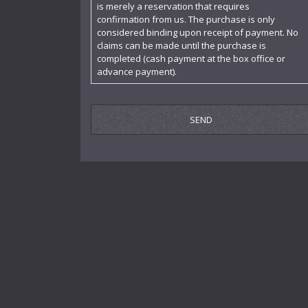
is merely a reservation that requires
piano sonata "27. April 1945"
confirmation from us. The purchase is only
considered binding upon receipt of payment. No
Profane Messe für gemischten Chor a
claims can be made until the purchase is
cappella
completed (cash payment at the box office or
advance payment).
Scherzo (Fuge) für Schlagzeugensemble
Simplicius Simplicissimus
Simplicius Simplicissimus Jugend
SinfoniaTragica
Sonate I für Klavier
Sonate I für Violine solo
Sonate II
Sonate II für Violine solo
Sonatine für Klavier