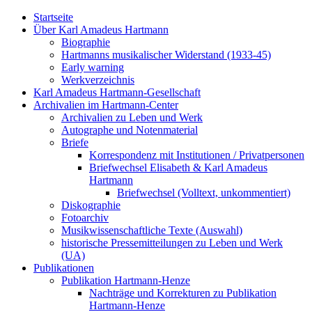
Startseite
Über Karl Amadeus Hartmann
Biographie
Hartmanns musikalischer Widerstand (1933-45)
Early warning
Werkverzeichnis
Karl Amadeus Hartmann-Gesellschaft
Archivalien im Hartmann-Center
Archivalien zu Leben und Werk
Autographe und Notenmaterial
Briefe
Korrespondenz mit Institutionen / Privatpersonen
Briefwechsel Elisabeth & Karl Amadeus
Hartmann
Briefwechsel (Volltext, unkommentiert)
Diskographie
Fotoarchiv
Musikwissenschaftliche Texte (Auswahl)
historische Pressemitteilungen zu Leben und Werk
(UA)
Publikationen
Publikation Hartmann-Henze
Nachträge und Korrekturen zu Publikation
Hartmann-Henze