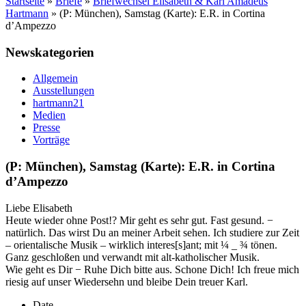
Startseite
»
Briefe
»
Briefwechsel Elisabeth & Karl Amadeus
Hartmann
»
(P: München), Samstag (Karte): E.R. in Cortina
d’Ampezzo
Newskategorien
Allgemein
Ausstellungen
hartmann21
Medien
Presse
Vorträge
(P: München), Samstag (Karte): E.R. in Cortina
d’Ampezzo
Liebe Elisabeth
Heute wieder ohne Post!? Mir geht es sehr gut. Fast gesund. −
natürlich. Das wirst Du an meiner Arbeit sehen. Ich studiere zur Zeit
– orientalische Musik – wirklich interes[s]ant; mit ¼ _ ¾ tönen.
Ganz geschloßen und verwandt mit alt-katholischer Musik.
Wie geht es Dir − Ruhe Dich bitte aus. Schone Dich! Ich freue mich
riesig auf unser Wiedersehn und bleibe Dein treuer Karl.
Date