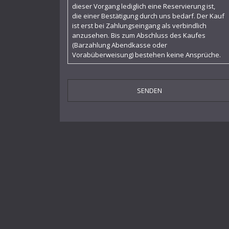
dieser Vorgang lediglich eine Reservierung ist,
Macbeth
die einer Bestätigung durch uns bedarf. Der Kauf
ist erst bei Zahlungseingang als verbindlich
Miserae
anzusehen. Bis zum Abschluss des Kaufes
(Barzahlung Abendkasse oder
Profane Messe
Vorabüberweisung) bestehen keine Ansprüche.
Simplicius Simplicissimus
Sinfonia Tragica
Sonate „27. April 1945“
Sonate I für Klavier
Sonate I für Violine solo
Sonate II für Violine solo
Sonatine für Klavier
Suite I für Violine solo
Suite II für Violine solo