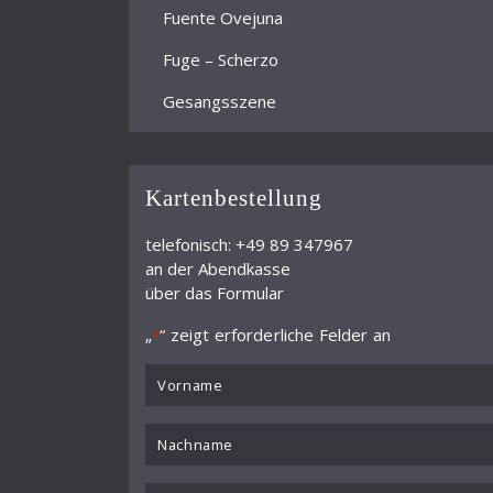
Fuente Ovejuna
Fuge – Scherzo
Gesangsszene
Ghetto
I. Streichquartett "Carillon"
Kartenbestellung
I. Symphonie "Versuch eines Requiems"
telefonisch: +49 89 347967
an der Abendkasse
II. Streichquartett
über das Formular
II. Symphonie
„
“ zeigt erforderliche Felder an
*
III. Symphonie
VORNAME
IV. Symphonie
*
Nachname
Jazz-Toccata und -Fuge
*
Kammerkonzert