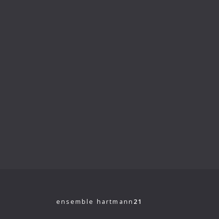
VI. Symphonie
VII. Symphonie
VIII. Symphonie
Wachsfigurenkabinett
ensemble hartmann
21