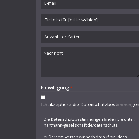
Email
Kantate
*
Veranstaltung
Klagegesang
wählen
Klaviersonate "27. April 1945"
*
Anzahl
der
Kleine Suite I für Klavier
Karten
Nachricht
Kleine Suite II für Klavier
Kleines Konzert
Konzert für Bratsche mit Klavier
Einwilligung
*
Konzert für Klavier, Bläser und
Schlagzeug
Ich akzeptiere die Datenschutzbestimmunge
Konzert für Violoncello und Orchester
Die Datenschutzbestimmungen finden Sie unter:
Lamento
hartmann-gesellschaft.de/datenschutz
Lied
Außerdem weisen wir noch darauf hin, dass