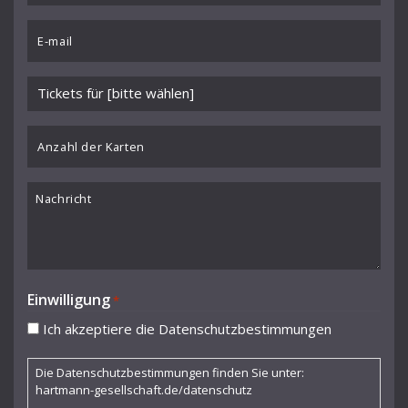
Chartier
Email
Cocteau Jean
*
Collaer Paul
Veranstaltung
Curjell Hans
wählen
*
Anzahl
Dallapiccola Luigi
der
Debussy Claude
Karten
Nachricht
Donderer Georg
Dubs Hermann
Durme Jef van
Einwilligung
*
Dusolina Giannini
Ich akzeptiere die Datenschutzbestimmungen
Egk Werner
Die Datenschutzbestimmungen finden Sie unter:
Enescu George
hartmann-gesellschaft.de/datenschutz