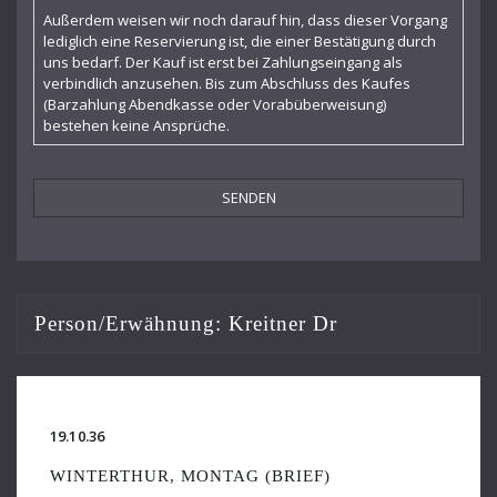
Felicie Hüni-Mihacsek
Außerdem weisen wir noch darauf hin, dass dieser Vorgang
lediglich eine Reservierung ist, die einer Bestätigung durch
Feuermann Emanuel
uns bedarf. Der Kauf ist erst bei Zahlungseingang als
verbindlich anzusehen. Bis zum Abschluss des Kaufes
Finke Fidelio
(Barzahlung Abendkasse oder Vorabüberweisung)
bestehen keine Ansprüche.
Fiorillo Dante
Frey Walter
Furtwängler Wilhelm
Gogol Nicolai
Hába Alois
Person/Erwähnung:
Kreitner Dr
Hartmann Adolf
Hartmann Gertrud
Hartmann Richard
19.10.36
IGNM-Fest
WINTERTHUR, MONTAG (BRIEF)