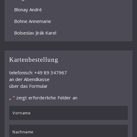
Blonay André
Bohne Annemarie
Bolseslav Jìrák Karel
Bormann Erich
Bour Ernest
Kartenbestellung
Brun Alphonse
telefonisch: +49 89 347967
an der Abendkasse
Büchner Georg
über das Formular
Büchtger Fritz
„
“ zeigt erforderliche Felder an
*
Burkhard Willy
VORNAME
Busch Adolf
*
Buß
Nachname
*