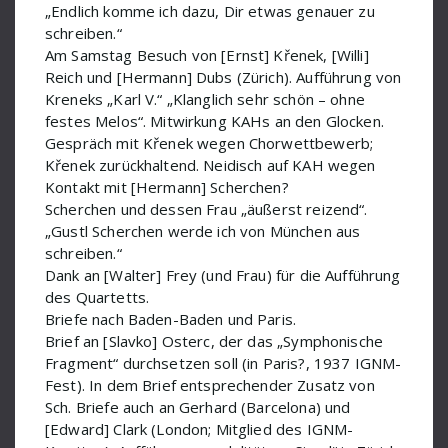
„Endlich komme ich dazu, Dir etwas genauer zu
Jemnitz Alexander
schreiben.“
Am Samstag Besuch von [Ernst] Křenek, [Willi]
Klug Ernst
Reich und [Hermann] Dubs (Zürich). Aufführung von
Kreitner Dr
Kreneks „Karl V.“ „Klanglich sehr schön – ohne
festes Melos“. Mitwirkung KAHs an den Glocken.
Křenek Ernst
Gespräch mit Křenek wegen Chorwettbewerb;
Křenek zurückhaltend. Neidisch auf KAH wegen
Kutscher Quartett
Kontakt mit [Hermann] Scherchen?
Larsson Lars-Erik
Scherchen und dessen Frau „äußerst reizend“.
„Gustl Scherchen werde ich von München aus
Lertz
schreiben.“
Dank an [Walter] Frey (und Frau) für die Aufführung
Marsik M
des Quartetts.
Briefe nach Baden-Baden und Paris.
Maurice Ravel
Brief an [Slavko] Osterc, der das „Symphonische
Meisel Dr
Fragment“ durchsetzen soll (in Paris?, 1937 IGNM-
Fest). In dem Brief entsprechender Zusatz von
Milhaud Darius
Sch. Briefe auch an Gerhard (Barcelona) und
[Edward] Clark (London; Mitglied des IGNM-
Milstein Nathan