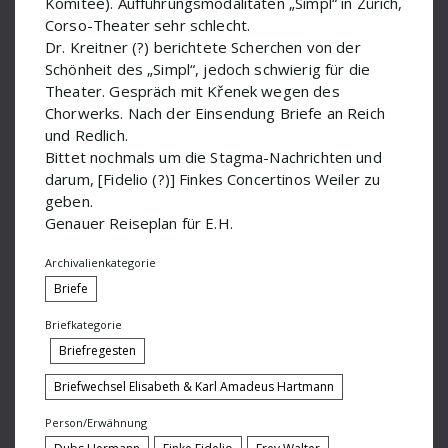
Komitee). Aufführungsmodalitäten „Simpl“ in Zürich,
Corso-Theater sehr schlecht.
Moliere Jean-Baptiste
Dr. Kreitner (?) berichtete Scherchen von der
Musica Viva
Schönheit des „Simpl“, jedoch schwierig für die
Theater. Gespräch mit Křenek wegen des
Nicolay
Chorwerks. Nach der Einsendung Briefe an Reich
und Redlich.
Nijinsky Walsaw
Bittet nochmals um die Stagma-Nachrichten und
Nussio Otmar
darum, [Fidelio (?)] Finkes Concertinos Weiler zu
geben.
Obrecht
Genauer Reiseplan für E.H.
Orell-Füssli
Archivalienkategorie
Briefe
Osterc Slavko
Briefkategorie
Paul Hindemith
Briefregesten
Paul Sacher
Briefwechsel Elisabeth & Karl Amadeus Hartmann
Pro-Arte-Quartett
Person/Erwähnung
Redlich Hans Ferdinand